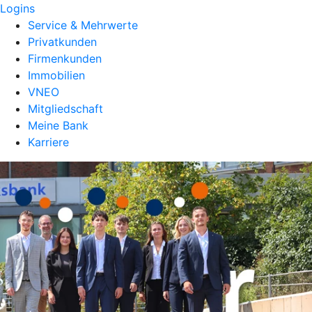
Logins
Service & Mehrwerte
Privatkunden
Firmenkunden
Immobilien
VNEO
Mitgliedschaft
Meine Bank
Karriere