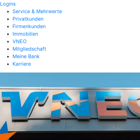
Logins
Service & Mehrwerte
Privatkunden
Firmenkunden
Immobilien
VNEO
Mitgliedschaft
Meine Bank
Karriere