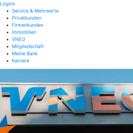
Logins
Service & Mehrwerte
Privatkunden
Firmenkunden
Immobilien
VNEO
Mitgliedschaft
Meine Bank
Karriere