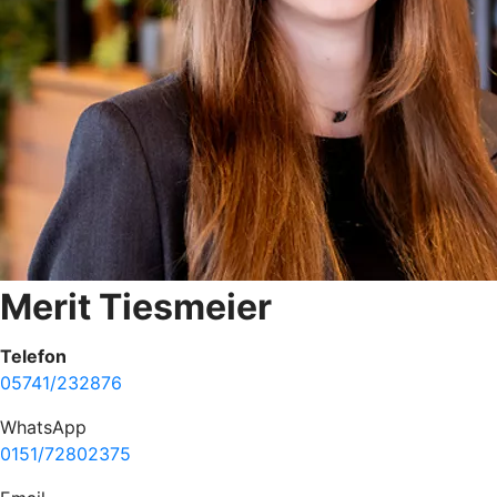
Merit Tiesmeier
Telefon
05741/232876
WhatsApp
0151/72802375