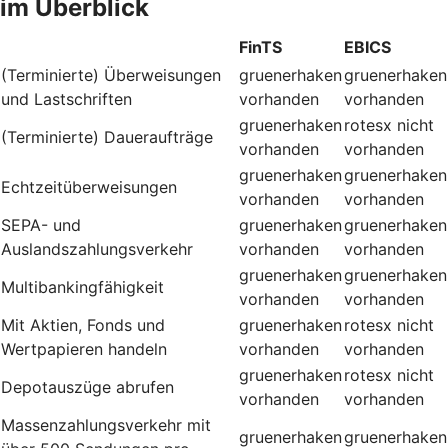
im Überblick
FinTS
EBICS
(Terminierte) Überweisungen
gruenerhaken
gruenerhaken
und Lastschriften
vorhanden
vorhanden
gruenerhaken
rotesx
nicht
(Terminierte) Daueraufträge
vorhanden
vorhanden
gruenerhaken
gruenerhaken
Echtzeitüberweisungen
vorhanden
vorhanden
SEPA- und
gruenerhaken
gruenerhaken
Auslandszahlungsverkehr
vorhanden
vorhanden
gruenerhaken
gruenerhaken
Multibankingfähigkeit
vorhanden
vorhanden
Mit Aktien, Fonds und
gruenerhaken
rotesx
nicht
Wertpapieren handeln
vorhanden
vorhanden
gruenerhaken
rotesx
nicht
Depotauszüge abrufen
vorhanden
vorhanden
Massenzahlungsverkehr mit
gruenerhaken
gruenerhaken