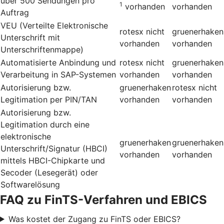
über 500 Sendungen pro
1
vorhanden
vorhanden
Auftrag
VEU (Verteilte Elektronische
rotesx
nicht
gruenerhaken
Unterschrift mit
vorhanden
vorhanden
Unterschriftenmappe)
Automatisierte Anbindung und
rotesx
nicht
gruenerhaken
Verarbeitung in SAP-Systemen
vorhanden
vorhanden
Autorisierung bzw.
gruenerhaken
rotesx
nicht
Legitimation per PIN/TAN
vorhanden
vorhanden
Autorisierung bzw.
Legitimation durch eine
elektronische
gruenerhaken
gruenerhaken
Unterschrift/Signatur (HBCI)
vorhanden
vorhanden
mittels HBCI-Chipkarte und
Secoder (Lesegerät) oder
Softwarelösung
FAQ zu FinTS-Verfahren und EBICS
Was kostet der Zugang zu FinTS oder EBICS?